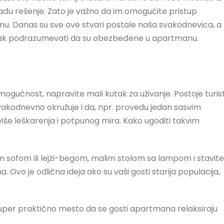
đu rešenje. Zato je važno da im omogućite pristup
imu. Danas su sve ove stvari postale naša svakodnevica, a
 čak podrazumevati da su obezbeđene u apartmanu.
gućnost, napravite mali kutak za uživanje. Postoje turist
svakodnevno okružuje i da, npr. provedu jedan sasvim
 više leškarenja i potpunog mira. Kako ugoditi takvim
sofom ili lejzi-begom, malim stolom sa lampom i stavite
 Ovo je odlična ideja ako su vaši gosti starija populacija,
 super praktično mesto da se gosti apartmana relaksiraju