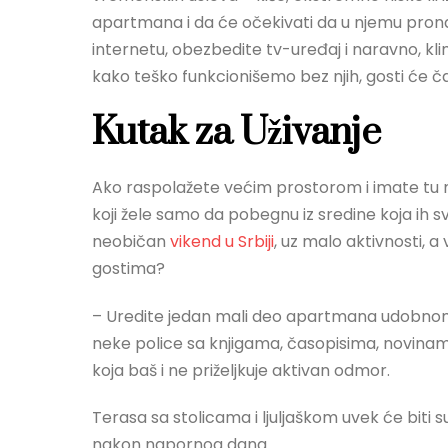
apartmana i da će očekivati da u njemu prona
internetu, obezbedite tv-uređaj i naravno, kl
kako teško funkcionišemo bez njih, gosti će
Kutak za Uživanje
Ako raspolažete većim prostorom i imate tu mo
koji žele samo da pobegnu iz sredine koja ih 
neobičan
vikend u Srbiji
, uz malo aktivnosti, a
gostima?
– Uredite jedan mali deo apartmana udobnom 
neke police sa knjigama, časopisima, novinama.
koja baš i ne priželjkuje aktivan odmor.
Terasa sa stolicama i ljuljaškom uvek će biti
nakon napornog dana.