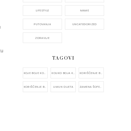
LIFESTYLE
MAME
PUTOVANJA
UNCATEGORIZED
a
ZDRAVLJE
ku
TAGOVI
KOJE BOJE KORISTITI?
KOLIKO BOJA KORISTITI?
KORIŠĆENJE BAMBUSA U KUĆI
KORIŠĆENJE BAMBUSA VAN KUĆE
LIMUN DIJETA
ZAMENA ŠOFERŠAJBNE