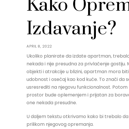
Kako Oprem
Izdavanje?
APRIL 8, 2022
Ukoliko planirate da izdate apartman, trebalo b
nekada i nije presudna za privlačenje gostiju. 
objekti i atrakcije u blizini, apartman mora bi
udobnost i osećaj kao kod kuće. To znači da
usresrediti na njegovu funkcionalnost. Potom 
prostor bude oplemenjem i prijatan za boravak.
one nekada presudne.
U daljem tekstu otkrivamo kako bi trebalo da 
prilikom njegovog opremanja.