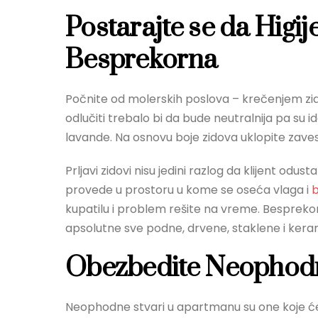
Postarajte se da Hig
Besprekorna
Počnite od molerskih poslova – krečenjem zi
odlučiti trebalo bi da bude neutralnija pa su ide
lavande. Na osnovu boje zidova uklopite zavesu
Prljavi zidovi nisu jedini razlog da klijent o
provede u prostoru u kome se oseća vlaga i
kupatilu i problem rešite na vreme. Besprekorn
apsolutne sve podne, drvene, staklene i kera
Obezbedite Neophodn
Neophodne stvari u apartmanu su one koje će