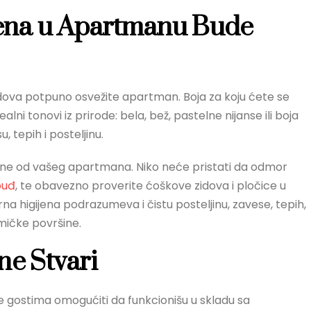
ijena u Apartmanu Bude
dova potpuno osvežite apartman. Boja za koju ćete se
alni tonovi iz prirode: bela, bež, pastelne nijanse ili boja
, tepih i posteljinu.
dustane od vašeg apartmana. Niko neće pristati da odmor
buđ
, te obavezno proverite ćoškove zidova i pločice u
a higijena podrazumeva i čistu posteljinu, zavese, tepih,
mičke površine.
e Stvari
 gostima omogućiti da funkcionišu u skladu sa