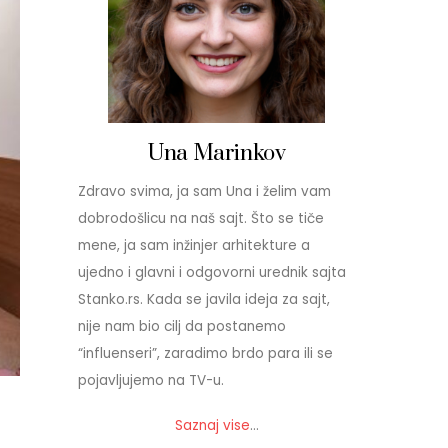
Una Marinkov
Zdravo svima, ja sam Una i želim vam
dobrodošlicu na naš sajt. Što se tiče
mene, ja sam inžinjer arhitekture a
ujedno i glavni i odgovorni urednik sajta
Stanko.rs. Kada se javila ideja za sajt,
nije nam bio cilj da postanemo
“influenseri”, zaradimo brdo para ili se
pojavljujemo na TV-u.
Saznaj vise
…