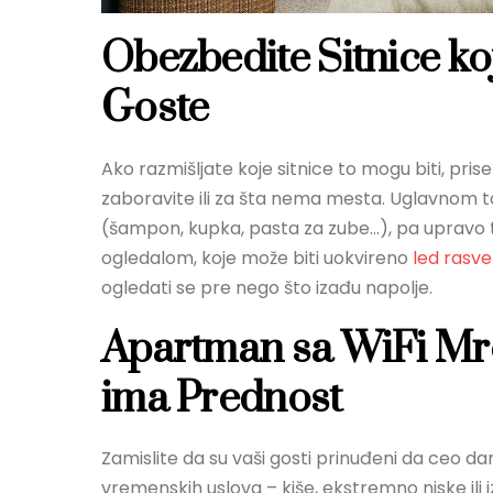
Obezbedite Sitnice ko
Goste
Ako razmišljate koje sitnice to mogu biti, pri
zaboravite ili za šta nema mesta. Uglavnom t
(šampon, kupka, pasta za zube…), pa upravo t
ogledalom, koje može biti uokvireno
led rasv
ogledati se pre nego što izađu napolje.
Apartman sa WiFi Mr
ima Prednost
Zamislite da su vaši gosti prinuđeni da ceo d
vremenskih uslova – kiše, ekstremno niske ili