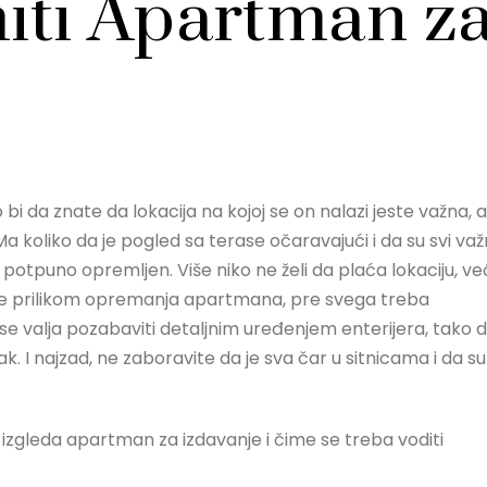
iti Apartman z
i da znate da lokacija na kojoj se on nalazi jeste važna, al
Ma koliko da je pogled sa terase očaravajući i da su svi važ
ti potpuno opremljen. Više niko ne želi da plaća lokaciju, ve
 se prilikom opremanja apartmana, pre svega treba
se valja pozabaviti detaljnim uređenjem enterijera, tako 
 I najzad, ne zaboravite da je sva čar u sitnicama i da su
izgleda apartman za izdavanje i čime se treba voditi