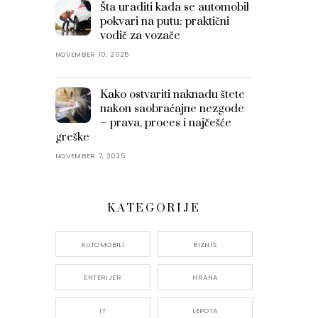
Šta uraditi kada se automobil
pokvari na putu: praktični
vodič za vozače
NOVEMBER 10, 2025
Kako ostvariti naknadu štete
nakon saobraćajne nezgode
– prava, proces i najčešće
greške
NOVEMBER 7, 2025
KATEGORIJE
AUTOMOBILI
BIZNIS
ENTERIJER
HRANA
IT
LEPOTA