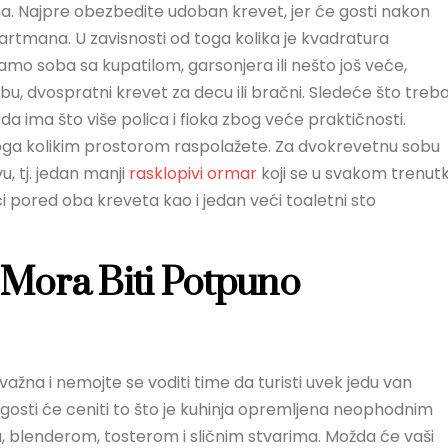
 Najpre obezbedite udoban krevet, jer će gosti nakon
artmana. U zavisnosti od toga kolika je kvadratura
amo soba sa kupatilom, garsonjera ili nešto još veće,
obu, dvospratni krevet za decu ili bračni. Sledeće što treb
da ima što više polica i fioka zbog veće praktičnosti.
oga kolikim prostorom raspolažete. Za dvokrevetnu sobu
u, tj. jedan manji
rasklopivi ormar
koji se u svakom trenut
ići pored oba kreveta kao i jedan veći toaletni sto
Mora Biti Potpuno
ažna i nemojte se voditi time da turisti uvek jedu van
 gosti će ceniti to što je kuhinja opremljena neophodnim
 blenderom, tosterom i sličnim stvarima. Možda će vaši