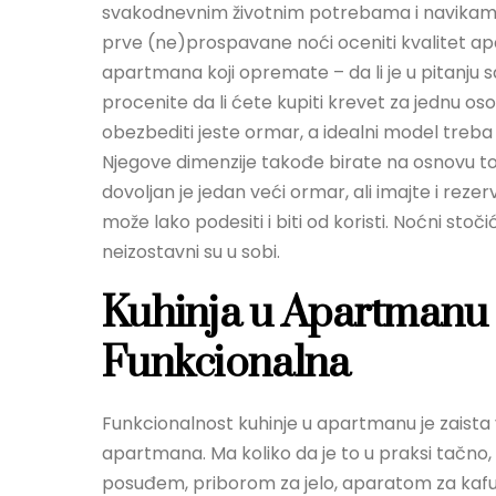
svakodnevnim životnim potrebama i navikama.
prve (ne)prospavane noći oceniti kvalitet ap
apartmana koji opremate – da li je u pitanju s
procenite da li ćete kupiti krevet za jednu os
obezbediti jeste ormar, a idealni model treba 
Njegove dimenzije takođe birate na osnovu t
dovoljan je jedan veći ormar, ali imajte i rezerv
može lako podesiti i biti od koristi. Noćni stoč
neizostavni su u sobi.
Kuhinja u Apartmanu 
Funkcionalna
Funkcionalnost kuhinje u apartmanu je zaista v
apartmana. Ma koliko da je to u praksi tačno,
posuđem, priborom za jelo, aparatom za kafu,