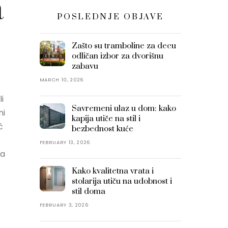
a
POSLEDNJE OBJAVE
Zašto su tramboline za decu
odličan izbor za dvorišnu
zabavu
MARCH 10, 2026
i
Savremeni ulaz u dom: kako
ni
kapija utiče na stil i
ć
bezbednost kuće
FEBRUARY 13, 2026
da
Kako kvalitetna vrata i
stolarija utiču na udobnost i
stil doma
FEBRUARY 3, 2026