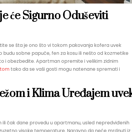
je će Sigurno Oduševiti
setite se šta je ono što vi tokom pakovanja kofera uvek
o budu sobne papuče, fen za kosu ili nešto od kozmetike
o i obezbedite. Apartman opremite i velikim zidnim
etom
tako da se vaši gosti mogu natenane spremati i
ežom i Klima Uređajem uve
an ili čak dane provedu u apartmanu, usled nepredviđenih
 izuzetno visoke temperature. Naravno da neće mrdnuti iz