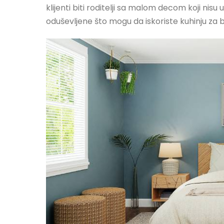
klijenti biti roditelji sa malom decom koji nisu
oduševljene što mogu da iskoriste kuhinju za b