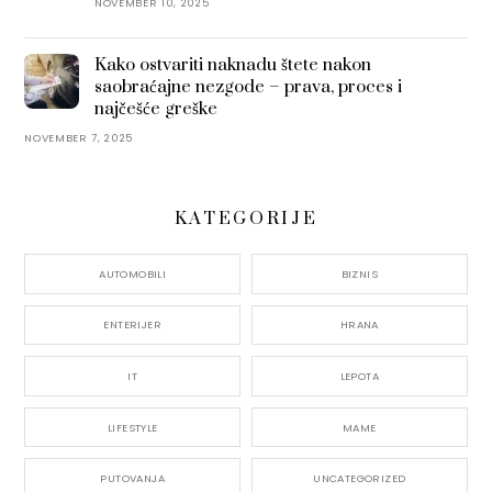
NOVEMBER 10, 2025
Kako ostvariti naknadu štete nakon
saobraćajne nezgode – prava, proces i
najčešće greške
NOVEMBER 7, 2025
KATEGORIJE
AUTOMOBILI
BIZNIS
ENTERIJER
HRANA
IT
LEPOTA
LIFESTYLE
MAME
PUTOVANJA
UNCATEGORIZED