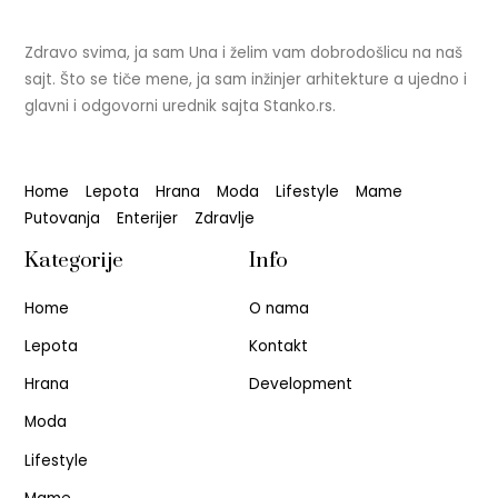
Zdravo svima, ja sam Una i želim vam dobrodošlicu na naš
sajt. Što se tiče mene, ja sam inžinjer arhitekture a ujedno i
glavni i odgovorni urednik sajta Stanko.rs.
Home
Lepota
Hrana
Moda
Lifestyle
Mame
Putovanja
Enterijer
Zdravlje
Kategorije
Info
Home
O nama
Lepota
Kontakt
Hrana
Development
Moda
Lifestyle