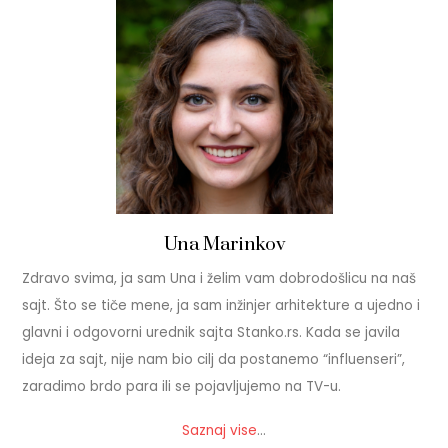
Una Marinkov
Zdravo svima, ja sam Una i želim vam dobrodošlicu na naš
sajt. Što se tiče mene, ja sam inžinjer arhitekture a ujedno i
glavni i odgovorni urednik sajta Stanko.rs. Kada se javila
ideja za sajt, nije nam bio cilj da postanemo “influenseri”,
zaradimo brdo para ili se pojavljujemo na TV-u.
Saznaj vise
…