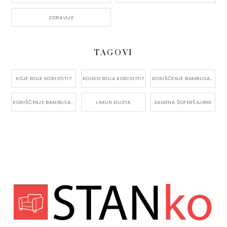
ZDRAVLJE
TAGOVI
KOJE BOJE KORISTITI?
KOLIKO BOJA KORISTITI?
KORIŠĆENJE BAMBUSA U KUĆI
KORIŠĆENJE BAMBUSA VAN KUĆE
LIMUN DIJETA
ZAMENA ŠOFERŠAJBNE