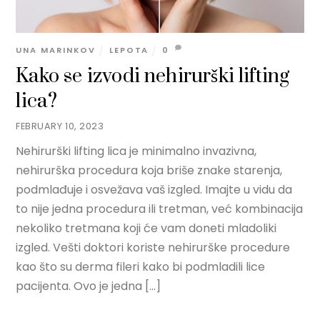
UNA MARINKOV
LEPOTA
0
Kako se izvodi nehirurški lifting
lica?
FEBRUARY 10, 2023
Nehirurški lifting lica je minimalno invazivna,
nehirurška procedura koja briše znake starenja,
podmlađuje i osvežava vaš izgled. Imajte u vidu da
to nije jedna procedura ili tretman, već kombinacija
nekoliko tretmana koji će vam doneti mladoliki
izgled. Vešti doktori koriste nehirurške procedure
kao što su derma fileri kako bi podmladili lice
pacijenta. Ovo je jedna […]