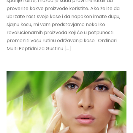
sporije raste, možda je sada pravi trenutak da
proverite kakve proizvode koristite. Ako želite da
ubrzate rast svoje kose i da napokon imate dugu,
sjajnu kosu, mi vam predstavjamo nekoliko
revolucionarnih proizvoda koji će u potpunosti
promeniti vašu rutinu održavanja kose. Ordinari
Multi Peptidni Za Gustinu […]