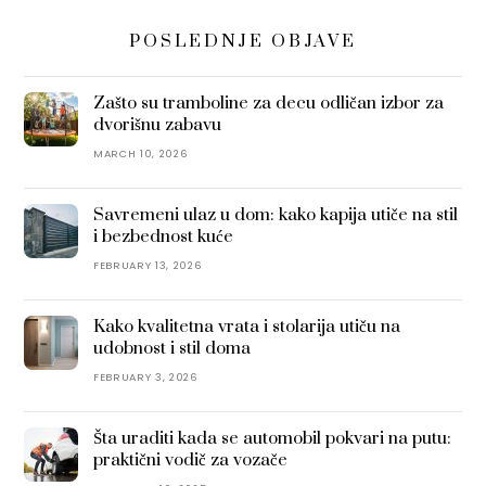
POSLEDNJE OBJAVE
Zašto su tramboline za decu odličan izbor za
dvorišnu zabavu
MARCH 10, 2026
Savremeni ulaz u dom: kako kapija utiče na stil
i bezbednost kuće
FEBRUARY 13, 2026
Kako kvalitetna vrata i stolarija utiču na
udobnost i stil doma
FEBRUARY 3, 2026
Šta uraditi kada se automobil pokvari na putu:
praktični vodič za vozače