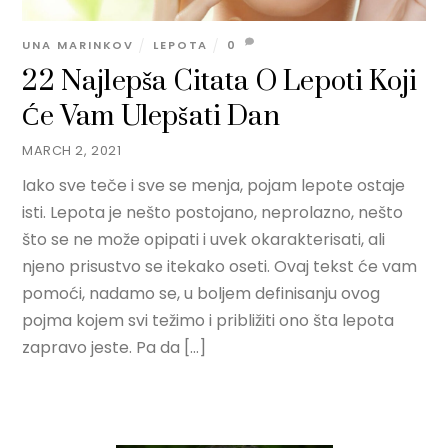
UNA MARINKOV
LEPOTA
0
22 Najlepša Citata O Lepoti Koji
Će Vam Ulepšati Dan
MARCH 2, 2021
Iako sve teče i sve se menja, pojam lepote ostaje
isti. Lepota je nešto postojano, neprolazno, nešto
što se ne može opipati i uvek okarakterisati, ali
njeno prisustvo se itekako oseti. Ovaj tekst će vam
pomoći, nadamo se, u boljem definisanju ovog
pojma kojem svi težimo i približiti ono šta lepota
zapravo jeste. Pa da […]