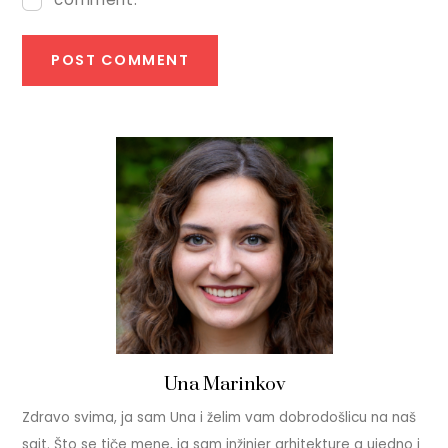
Una Marinkov
Zdravo svima, ja sam Una i želim vam dobrodošlicu na naš
sajt. Što se tiče mene, ja sam inžinjer arhitekture a ujedno i