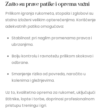
Zašto su prave patike i oprema važni
Prilikom igranja rukometa, stopala i zglobovi su
stalno izloženi velikim opterećenjima. Korišćenje
adekvatnih patika omogućava:
Stabilnost pri naglim promenama pravca i
ubrzanjima.
Bolju kontrolu i ravnotežu prilikom skokova i
odbrane.
Smanjenje rizika od povreda, naročito u
kolenima i gležnjevima.
Uz to, kvalitetna oprema za rukomet, uključujući
štitnike, lopte i torbe, doprinosi profesionalnom
pristupu treningu i igri.