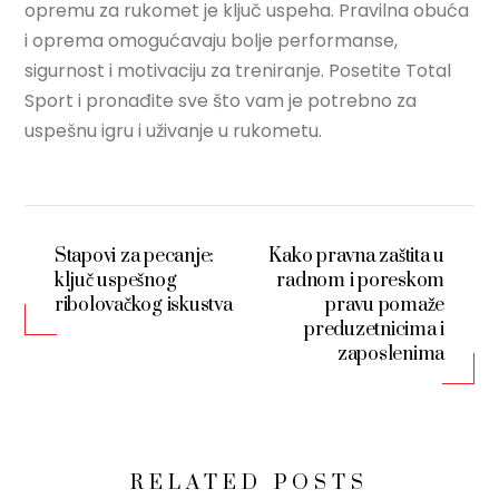
opremu za rukomet je ključ uspeha. Pravilna obuća
i oprema omogućavaju bolje performanse,
sigurnost i motivaciju za treniranje. Posetite Total
Sport i pronađite sve što vam je potrebno za
uspešnu igru i uživanje u rukometu.
Stapovi za pecanje:
Kako pravna zaštita u
ključ uspešnog
radnom i poreskom
ribolovačkog iskustva
pravu pomaže
preduzetnicima i
zaposlenima
RELATED POSTS