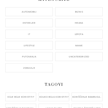
AUTOMOBILI
BIZNIS
ENTERIJER
HRANA
IT
LEPOTA
LIFESTYLE
MAME
PUTOVANJA
UNCATEGORIZED
ZDRAVLJE
TAGOVI
KOJE BOJE KORISTITI?
KOLIKO BOJA KORISTITI?
KORIŠĆENJE BAMBUSA U KUĆI