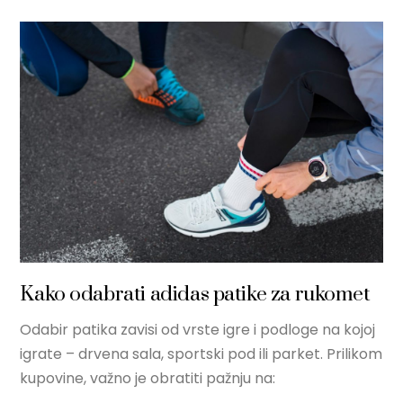
Kako odabrati adidas patike za rukomet
Odabir patika zavisi od vrste igre i podloge na kojoj
igrate – drvena sala, sportski pod ili parket. Prilikom
kupovine, važno je obratiti pažnju na: