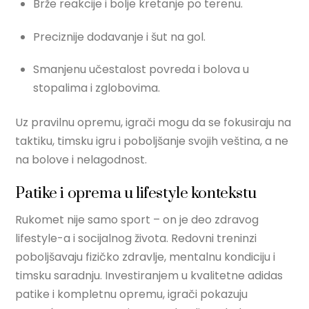
Brže reakcije i bolje kretanje po terenu.
Preciznije dodavanje i šut na gol.
Smanjenu učestalost povreda i bolova u
stopalima i zglobovima.
Uz pravilnu opremu, igrači mogu da se fokusiraju na
taktiku, timsku igru i poboljšanje svojih veština, a ne
na bolove i nelagodnost.
Patike i oprema u lifestyle kontekstu
Rukomet nije samo sport – on je deo zdravog
lifestyle-a i socijalnog života. Redovni treninzi
poboljšavaju fizičko zdravlje, mentalnu kondiciju i
timsku saradnju. Investiranjem u kvalitetne adidas
patike i kompletnu opremu, igrači pokazuju