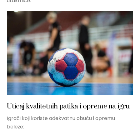
utakmice.
Uticaj kvalitetnih patika i opreme na igru
Igrači koji koriste adekvatnu obuću i opremu
beleže: