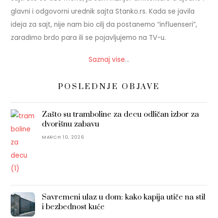
glavni i odgovorni urednik sajta Stanko.rs. Kada se javila
ideja za sajt, nije nam bio cilj da postanemo “influenseri”,
zaradimo brdo para ili se pojavljujemo na TV-u.
Saznaj vise
…
POSLEDNJE OBJAVE
Zašto su tramboline za decu odličan izbor za
dvorišnu zabavu
MARCH 10, 2026
Savremeni ulaz u dom: kako kapija utiče na stil
i bezbednost kuće