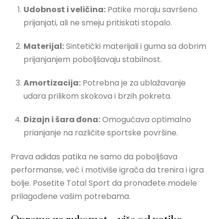
Udobnost i veličina:
Patike moraju savršeno
prijanjati, ali ne smeju pritiskati stopalo.
Materijal:
Sintetički materijali i guma sa dobrim
prijanjanjem poboljšavaju stabilnost.
Amortizacija:
Potrebna je za ublažavanje
udara prilikom skokova i brzih pokreta.
Dizajn i šara đona:
Omogućava optimalno
prianjanje na različite sportske površine.
Prava adidas patika ne samo da poboljšava
performanse, već i motiviše igrača da trenira i igra
bolje. Posetite Total Sport da pronađete modele
prilagođene vašim potrebama.