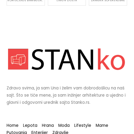
KORIŠĆENJE BAMBUSA VAN KUĆE
LIMUN DIJETA
ZAMENA ŠOFERŠAJBNE
Zdravo svima, ja sam Una i želim vam dobrodošlicu na naš
sajt. Što se tiče mene, ja sam inžinjer arhitekture a ujedno i
glavni i odgovorni urednik sajta Stanko.rs.
Home
Lepota
Hrana
Moda
Lifestyle
Mame
Putovanja
Enterijer
Zdravlje