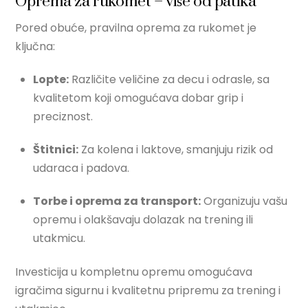
Oprema za rukomet – više od patika
Pored obuće, pravilna oprema za rukomet je
ključna:
Lopte:
Različite veličine za decu i odrasle, sa
kvalitetom koji omogućava dobar grip i
preciznost.
Štitnici:
Za kolena i laktove, smanjuju rizik od
udaraca i padova.
Torbe i oprema za transport:
Organizuju vašu
opremu i olakšavaju dolazak na trening ili
utakmicu.
Investicija u kompletnu opremu omogućava
igračima sigurnu i kvalitetnu pripremu za trening i