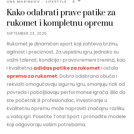
UNA MARINKOV
LIFESTYLE
0
Kako odabrati prave patike za
rukomet i kompletnu opremu
SEPTEMBER 23, 2025
Rukomet je dinamičan sport koji zahteva brzinu,
agilnost i preciznost. Za uspešnu igru, jednako su
važni talenat, kondicija i pravovremeni treninzi, kao
i kvalitetna
adidas patike za rukomet
i ostala
oprema za rukomet
. Dobro odabrana obuća i
rekviziti omogućavaju sigurnu igru, smanjuju rizik od
povreda i poboljšavaju performanse igrača. Bilo da
ste početnik ili profesionalac, investiranje u
kvalitetnu opremu može napraviti značajnu razliku
u vašoj igri. Posetite Total Sport i pronađite modele
koji odgovaraju vašim potrebama.