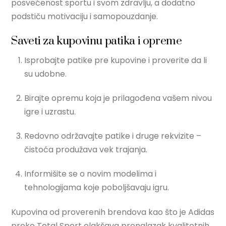
posvećenost sportu i svom zdravlju, a dodatno
podstiču motivaciju i samopouzdanje.
Saveti za kupovinu patika i opreme
Isprobajte patike pre kupovine i proverite da li
su udobne.
Birajte opremu koja je prilagođena vašem nivou
igre i uzrastu.
Redovno održavajte patike i druge rekvizite –
čistoća produžava vek trajanja.
Informišite se o novim modelima i
tehnologijama koje poboljšavaju igru.
Kupovina od proverenih brendova kao što je Adidas
preko Total Sport olakšava pronalazak kvalitetnih