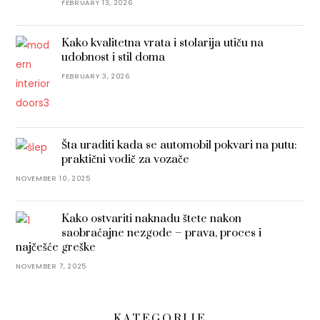
FEBRUARY 13, 2026
Kako kvalitetna vrata i stolarija utiču na
udobnost i stil doma
FEBRUARY 3, 2026
Šta uraditi kada se automobil pokvari na putu:
praktični vodič za vozače
NOVEMBER 10, 2025
Kako ostvariti naknadu štete nakon
saobraćajne nezgode – prava, proces i
najčešće greške
NOVEMBER 7, 2025
KATEGORIJE